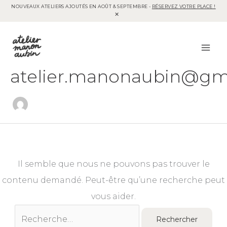
NOUVEAUX ATELIERS AJOUTÉS EN AOÛT & SEPTEMBRE -
RÉSERVEZ VOTRE PLACE !
Aller
au
contenu
atelier.manonaubin@gm
Il semble que nous ne pouvons pas trouver le
contenu demandé. Peut-être qu’une recherche peut
vous aider.
Rechercher :