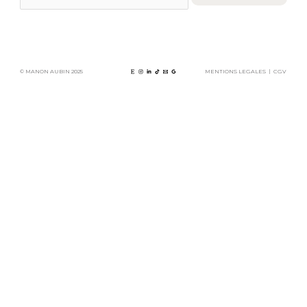
© MANON AUBIN 2025
MENTIONS LEGALES
|
CGV